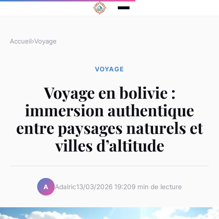
Accueil
›
Voyage
VOYAGE
Voyage en bolivie :
immersion authentique
entre paysages naturels et
villes d’altitude
Adalric
13/03/2026 19:20
9 min de lecture
A