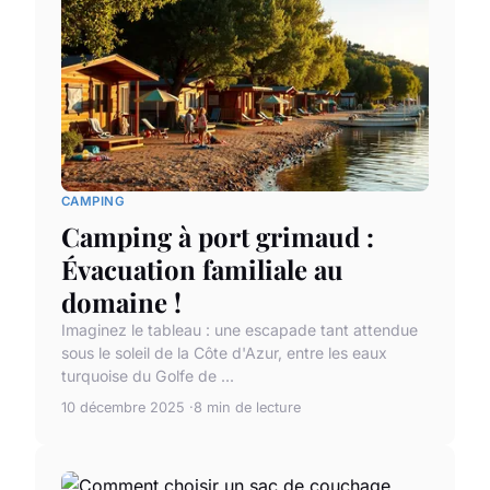
CAMPING
Camping à port grimaud :
Évacuation familiale au
domaine !
Imaginez le tableau : une escapade tant attendue
sous le soleil de la Côte d'Azur, entre les eaux
turquoise du Golfe de ...
10 décembre 2025
8 min de lecture