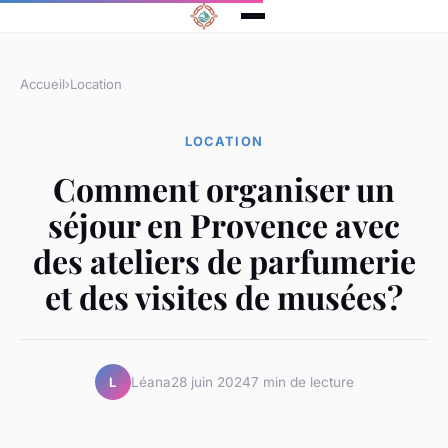
Accueil
›
Location
LOCATION
Comment organiser un
séjour en Provence avec
des ateliers de parfumerie
et des visites de musées?
Léana
28 juin 2024
7 min de lecture
L