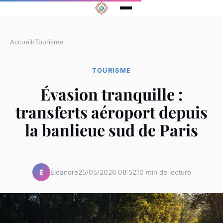
Accueil
›
Tourisme
TOURISME
Évasion tranquille :
transferts aéroport depuis
la banlieue sud de Paris
Éléanore
25/05/2026 08:52
10 min de lecture
É