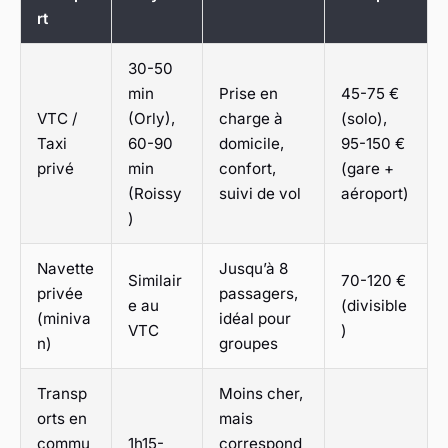
rt
30-50
min
Prise en
45-75 €
VTC /
(Orly),
charge à
(solo),
Taxi
60-90
domicile,
95-150 €
privé
min
confort,
(gare +
(Roissy
suivi de vol
aéroport)
)
Navette
Jusqu’à 8
Similair
70-120 €
privée
passagers,
e au
(divisible
(miniva
idéal pour
VTC
)
n)
groupes
Transp
Moins cher,
orts en
mais
commu
1h15-
correspond